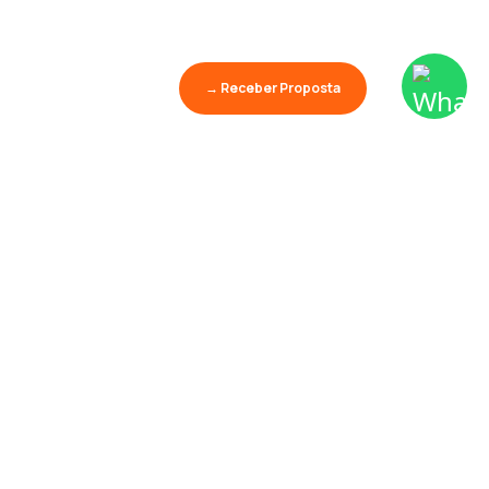
→ Receber Proposta
Aprender é o maior
show da terra.
Palestras
Conhecimento
Educação