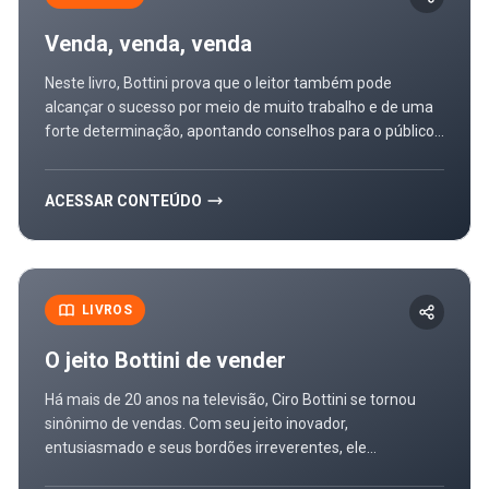
Venda, venda, venda
Neste livro, Bottini prova que o leitor também pode
alcançar o sucesso por meio de muito trabalho e de uma
forte determinação, apontando conselhos para o público,
desde os iniciantes até aqueles que já passaram por
diversas experiências no ramo de vendas. Bottini conta
ACESSAR CONTEÚDO
como foi o início da sua carreira, nos anos 198, como
locutor de um shopping de lojas atacadistas no bairro
popular do Brás, em São Paulo. Este livro traz ainda dicas
de vendas em treze passos para formar o 'vendedor com
Selo Dedão Bottini de Qualidade'. São dicas para ser um
LIVROS
profissional de vendas com os diferenciais que o autor
acredita serem fundamentais na vida de um profissional
O jeito Bottini de vender
de vendas. Entre estas dicas, destacam-se 'Desenvolva
sua marca', 'seja bem-humorado' e 'conheça seu produto'.
Há mais de 20 anos na televisão, Ciro Bottini se tornou
sinônimo de vendas. Com seu jeito inovador,
entusiasmado e seus bordões irreverentes, ele
transformou sua marca pessoal em uma fórmula de