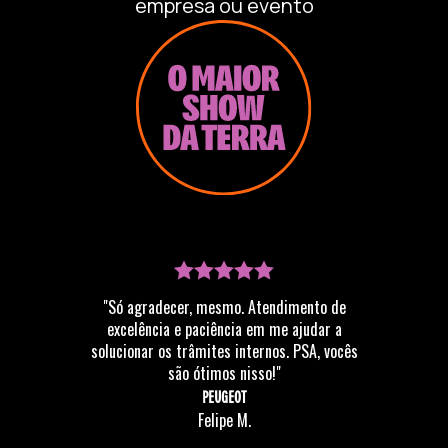
empresa ou evento
de diversas áreas a adotarem uma abordagem mais
holística em suas vidas e carreiras. O impacto de
suas falas ressoa fortemente, incentivando a alta
performance sem adoecer e a liderança consciente.
Ao abordar temas como saúde, comunicação e
educação, Clara Carvalho não apenas ilumina
caminhos, mas também transforma mentalidades,
criando um futuro mais saudável e significativo para
todos.
"Só agradecer, mesmo. Atendimento de
excelência e paciência em me ajudar a
solucionar os trâmites internos. PSA, vocês
são ótimos nisso!"
PEUGEOT
Felipe M.