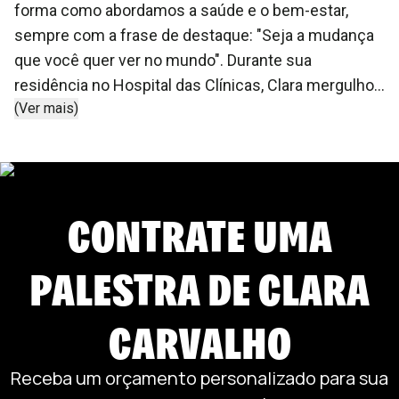
forma como abordamos a saúde e o bem-estar,
sempre com a frase de destaque: "Seja a mudança
que você quer ver no mundo". Durante sua
residência no Hospital das Clínicas, Clara mergulhou
(Ver mais)
em estudos sobre Medicina do Estilo de Vida e
neurociência do aprendizado, buscando excelência
sem comprometer sua essência. Essa busca
incessante pelo conhecimento a levou a ser
CONTRATE UMA
reconhecida em 2021 pela FORBES na lista Heart
Billions, refletindo seu impacto nas esferas de
saúde e esporte. Como Clara Carvalho palestrante,
PALESTRA DE
CLARA
suas apresentações vão além da informação; elas
são experiências que promovem reflexão e
CARVALHO
mudança. Suas palestras são uma fusão de ciência
e emoção, conectando os ouvintes com a razão e a
Receba um orçamento personalizado para sua
humanidade. Clara inspira médicos e profissionais