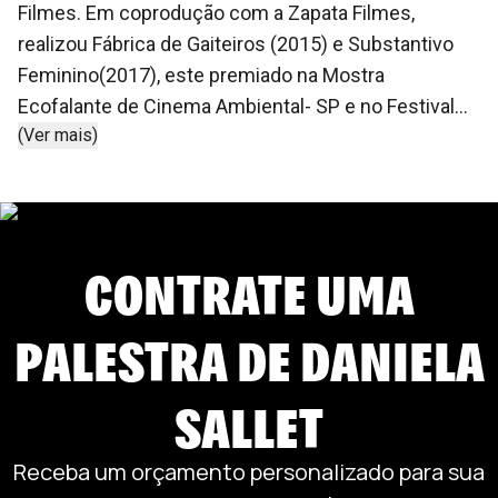
Filmes. Em coprodução com a Zapata Filmes,
realizou Fábrica de Gaiteiros (2015) e Substantivo
Feminino(2017), este premiado na Mostra
Ecofalante de Cinema Ambiental- SP e no Festival
(Ver mais)
de Cine Latino Americano de Trieste- Itália. Tem
MBA em Marketing pela ESPM, escreve crônicas e
poesias e é apresentadora de eventos corporativos
profissionalmente há mais de 10 anos com um
CONTRATE UMA
repertório invejável!
PALESTRA DE
DANIELA
SALLET
Receba um orçamento personalizado para sua