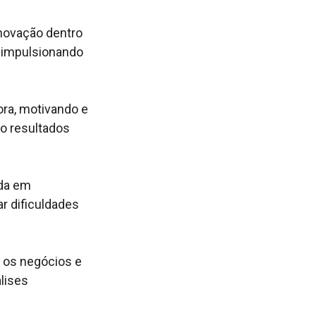
novação dentro
 impulsionando
ora, motivando e
do resultados
da em
r dificuldades
e os negócios e
lises