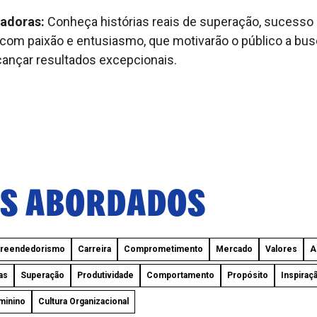
radoras:
Conheça histórias reais de superação, sucesso 
com paixão e entusiasmo, que motivarão o público a bus
ançar resultados excepcionais.
S ABORDADOS
reendedorismo
Carreira
Comprometimento
Mercado
Valores
A
as
Superação
Produtividade
Comportamento
Propósito
Inspiraç
minino
Cultura Organizacional