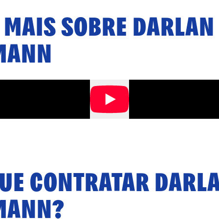
 MAIS SOBRE
DARLAN
MANN
QUE CONTRATAR
DARL
MANN
?