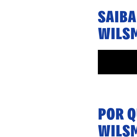
SAIBA
WILS
POR 
WILS