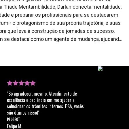
a Tríade Mentambilidade, Darlan conecta mentalidade,
idade e preparar os profissionais para se destacarem
mir o protagonismo de sua própria trajetória, e suas
ra que leva à construção de jornadas de sucesso.
rlan se destaca como um agente de mudança, ajudando
produtividade. Sua atuação impacta não apenas as
mpresas, tornando-o uma referência no
"Só agradecer, mesmo. Atendimento de
excelência e paciência em me ajudar a
solucionar os trâmites internos. PSA, vocês
são ótimos nisso!"
PEUGEOT
Felipe M.