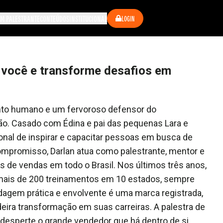
M PALESTRANTE
CONTEÚDOS
INSTITUCIONAL
LOGIN
 você e transforme desafios em
nto humano e um fervoroso defensor do
. Casado com Édina e pai das pequenas Lara e
ional de inspirar e capacitar pessoas em busca de
ompromisso, Darlan atua como palestrante, mentor e
s de vendas em todo o Brasil. Nos últimos três anos,
 mais de 200 treinamentos em 10 estados, sempre
dagem prática e envolvente é uma marca registrada,
eira transformação em suas carreiras. A palestra de
desperte o grande vendedor que há dentro de si,