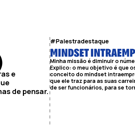
#Palestradestaque
MINDSET INTRAEM
)
Minha missão é diminuir o númer
Explico: o meu objetivo é que 
ras e
conceito do mindset intraempr
que ele traz para as suas carre
que
de ser funcionários, para se t
as de pensar.