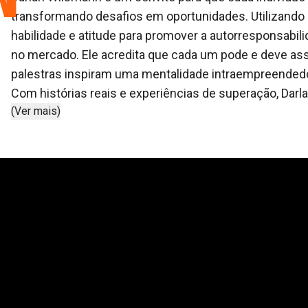
transformando desafios em oportunidades. Utilizando 
habilidade e atitude para promover a autorresponsabil
no mercado. Ele acredita que cada um pode e deve assu
palestras inspiram uma mentalidade intraempreendedo
Com histórias reais e experiências de superação, Da
(Ver mais)
pessoas a encontrar seu propósito e a maximizar sua 
carreiras, mas também a cultura organizacional das e
desenvolvimento de liderança e gestão de pessoas.