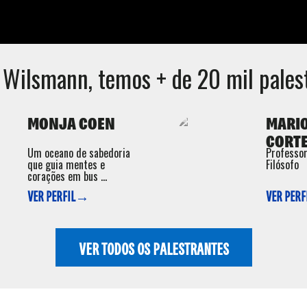
n Wilsmann
, temos + de 20 mil palest
MONJA COEN
MARIO
CORTE
Um oceano de sabedoria
Professor
que guia mentes e
Filósofo
corações em bus ...
VER PERFIL→
VER PER
VER TODOS OS PALESTRANTES