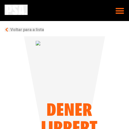
Voltar para a lista
DENER
LIPPERT