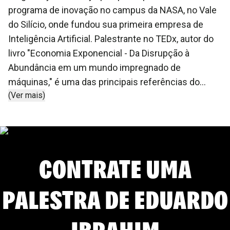
programa de inovação no campus da NASA, no Vale
do Silício, onde fundou sua primeira empresa de
Inteligência Artificial. Palestrante no TEDx, autor do
livro "Economia Exponencial - Da Disrupção à
Abundância em um mundo impregnado de
máquinas," é uma das principais referências do
(Ver mais)
tema no Brasil. Além disso, ele é professor
convidado na Escola de Economia de São Paulo e
alumni da Harvard Business School. Ibrahim foi o
primeiro brasileiro a apresentar no Executive
CONTRATE UMA
Program Global nos Estados Unidos, revelando uma
nova equação de crescimento econômico
exponencial e os movimentos disruptivos que estão
PALESTRA DE
EDUARDO
redefinindo a economia tal como a conhecemos.
IBRAHIM