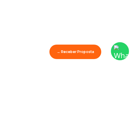
→ Receber Proposta
Aprender é o maior
show da terra.
Palestras
Conhecimento
Educação