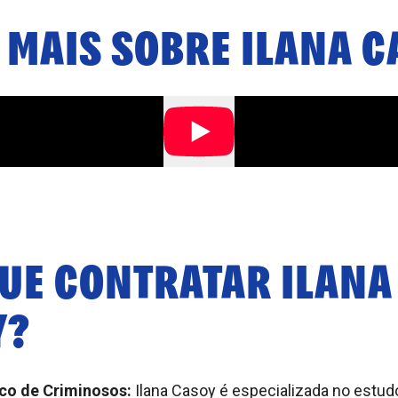
 MAIS SOBRE
ILANA C
QUE CONTRATAR
ILANA
Y
?
ico de Criminosos:
Ilana Casoy é especializada no estudo