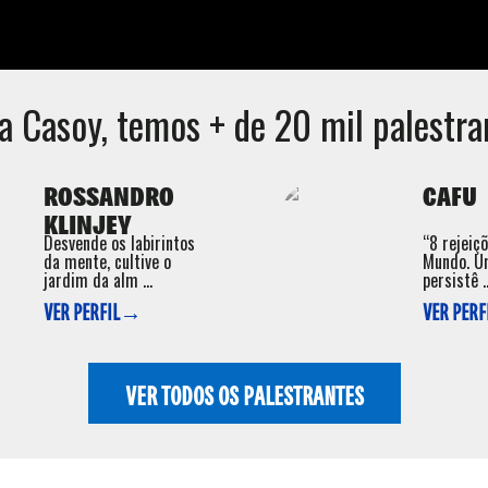
na Casoy
, temos + de 20 mil palestran
ROSSANDRO
CAFU
KLINJEY
Desvende os labirintos
“8 rejeiç
da mente, cultive o
Mundo. U
jardim da alm ...
persistê ..
VER PERFIL→
VER PER
VER TODOS OS PALESTRANTES