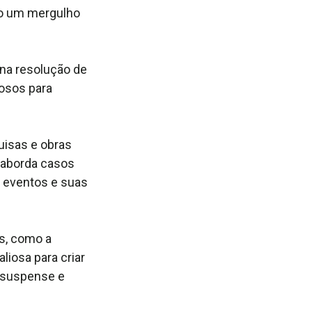
do um mergulho
 na resolução de
iosos para
uisas e obras
a aborda casos
s eventos e suas
s, como a
liosa para criar
 suspense e