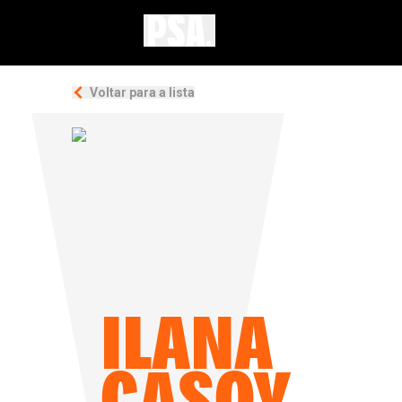
Voltar para a lista
ILANA
CASOY