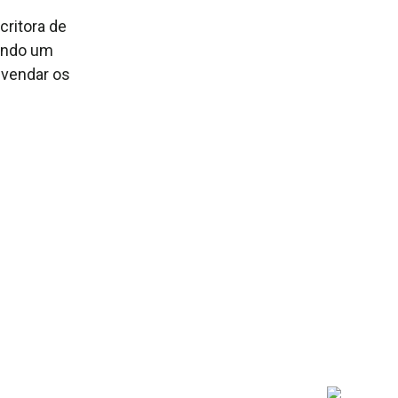
critora de
cendo um
svendar os