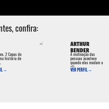
tes, confira:
ARTHUR
BENDER
ões. 2 Copas do
A motivação das
ma história de
pessoas acontece
.
quando elas mudam a
ati ...
FIL→
VER PERFIL→