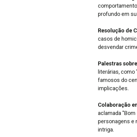
comportamento d
profundo em su
Resolução de C
casos de homicí
desvendar crime
Palestras sobr
literárias, com
famosos do cená
implicações.
Colaboração em
aclamada "Bom di
personagens e 
intriga.