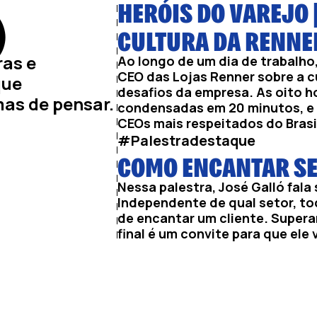
HERÓIS DO VAREJO |
)
CULTURA DA RENNE
ras e
Ao longo de um dia de trabalho,
CEO das Lojas Renner sobre a c
que
desafios da empresa. As oito h
as de pensar.
condensadas em 20 minutos, e 
CEOs mais respeitados do Brasi
#Palestradestaque
COMO ENCANTAR SE
Nessa palestra, José Galló fal
Independente de qual setor, to
de encantar um cliente. Supera
final é um convite para que ele 