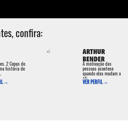
tes, confira:
ARTHUR
BENDER
ões. 2 Copas do
A motivação das
ma história de
pessoas acontece
.
quando elas mudam a
ati ...
FIL→
VER PERFIL→