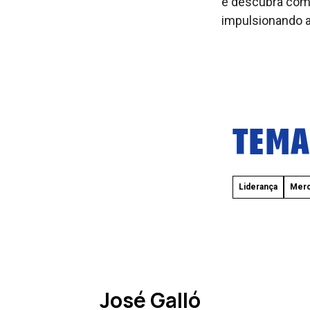
e descubra como
impulsionando a
TEMA
Liderança
Merc
José Galló