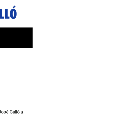
LLÓ
osé Galló a