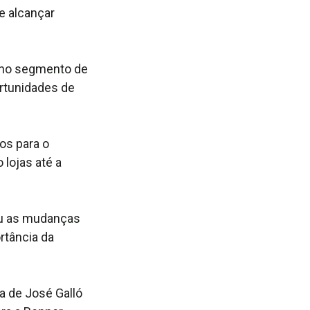
e alcançar
 no segmento de
ortunidades de
s para o
lojas até a
ou as mudanças
rtância da
a de José Galló