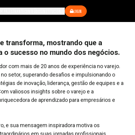
M PALESTRANTE
CONTEÚDOS
INSTITUCIONAL
LOGIN
a e transforma, mostrando que a
ra o sucesso no mundo dos negócios.
ador com mais de 20 anos de experiência no varejo.
r no setor, superando desafios e impulsionando o
égias de inovação, liderança, gestão de equipes e a
m valiosos insights sobre o varejo e a
enriquecedora de aprendizado para empresários e
ro, e sua mensagem inspiradora motiva os
traordinários em suas jornadas profissionais.