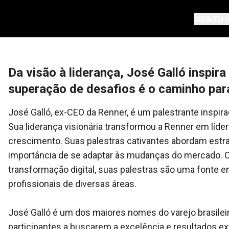
CONTRATAR U
Da visão à liderança, José Galló inspir
superação de desafios é o caminho pa
José Galló, ex-CEO da Renner, é um palestrante inspir
Sua liderança visionária transformou a Renner em líde
crescimento. Suas palestras cativantes abordam estrat
importância de se adaptar às mudanças do mercado. Co
transformação digital, suas palestras são uma fonte 
profissionais de diversas áreas.
José Galló é um dos maiores nomes do varejo brasilei
participantes a buscarem a excelência e resultados ex