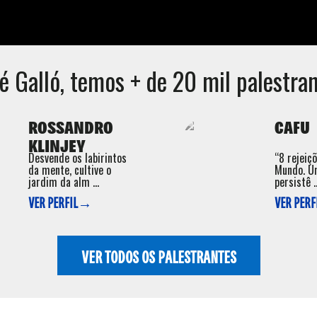
é Galló
, temos + de 20 mil palestran
ROSSANDRO
CAFU
KLINJEY
Desvende os labirintos
“8 rejeiç
da mente, cultive o
Mundo. U
jardim da alm ...
persistê ..
VER PERFIL→
VER PER
VER TODOS OS PALESTRANTES