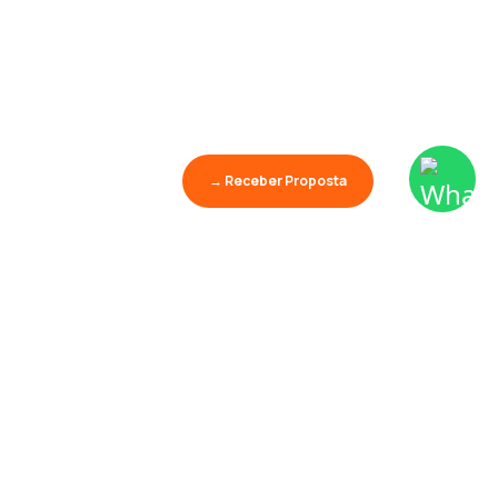
→ Receber Proposta
Aprender é o maior
show da terra.
Palestras
Conhecimento
Educação