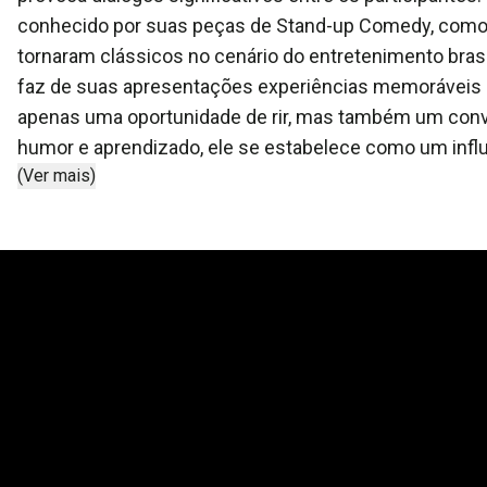
conhecido por suas peças de Stand-up Comedy, como "
tornaram clássicos no cenário do entretenimento bras
faz de suas apresentações experiências memoráveis 
apenas uma oportunidade de rir, mas também um convit
humor e aprendizado, ele se estabelece como um influ
(Ver mais)
uma marca indelével em todos que têm o privilégio de a