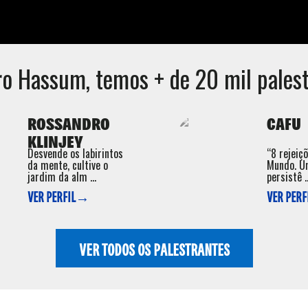
ro Hassum
, temos + de 20 mil palest
ROSSANDRO
CAFU
KLINJEY
Desvende os labirintos
“8 rejeiç
da mente, cultive o
Mundo. U
jardim da alm ...
persistê ..
VER PERFIL→
VER PER
VER TODOS OS PALESTRANTES