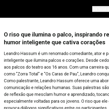
CONTRATAR U
O riso que ilumina o palco, inspirando
humor inteligente que cativa corações
Leandro Hassum é um renomado comediante, ator e pal
inteligente que ilumina palcos e corações. Desde cedo
aos palcos do teatro aos 16 anos. Com uma carreira 
como "Zorra Total" e "Os Caras de Pau", Leandro conqu
Como palestrante, Leandro Hassum oferece uma abo
comunicação e relações humanas. Suas palestras sã
de reflexão que mesclam humor e aprendizado, tocand
especialmente voltadas para os jovens. O riso que ele
provoca diálogos significativos entre os participantes