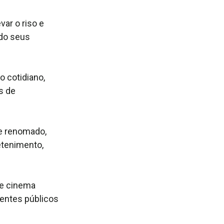
ar o riso e
ndo seus
 cotidiano,
s de
e renomado,
etenimento,
 e cinema
rentes públicos