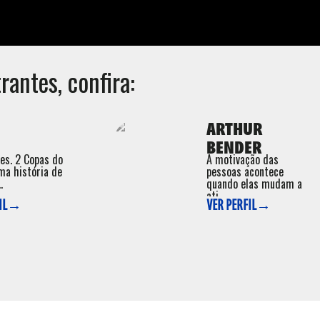
rantes, confira:
ARTHUR
BENDER
ões. 2 Copas do
A motivação das
ma história de
pessoas acontece
.
quando elas mudam a
ati ...
FIL→
VER PERFIL→