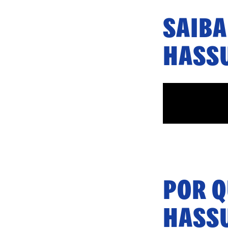
SAIBA
HASS
POR 
HASS