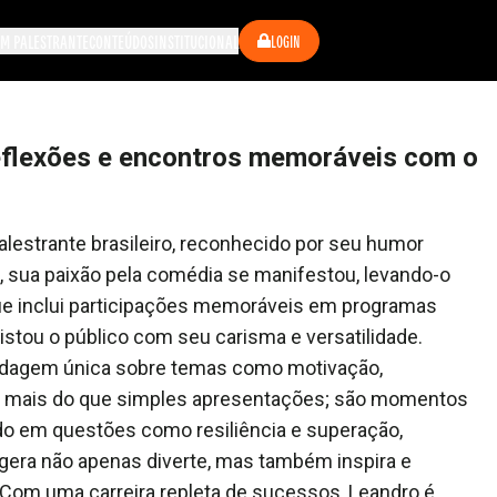
M PALESTRANTE
CONTEÚDOS
INSTITUCIONAL
LOGIN
 reflexões e encontros memoráveis com o
estrante brasileiro, reconhecido por seu humor
, sua paixão pela comédia se manifestou, levando-o
que inclui participações memoráveis em programas
istou o público com seu carisma e versatilidade.
rdagem única sobre temas como motivação,
o mais do que simples apresentações; são momentos
o em questões como resiliência e superação,
 gera não apenas diverte, mas também inspira e
. Com uma carreira repleta de sucessos, Leandro é