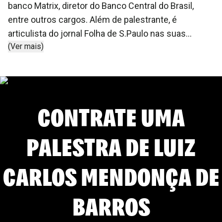
banco Matrix, diretor do Banco Central do Brasil,
entre outros cargos. Além de palestrante, é
articulista do jornal Folha de S.Paulo nas suas
(Ver mais)
edições de sexta-feira. Entre os temas que aborta
em suas palestras, traz panoramas do cenário
nacional e internacional, macroeconomia e
tendências, e a nova economia.
CONTRATE UMA
PALESTRA DE
LUIZ
CARLOS MENDONÇA DE
BARROS