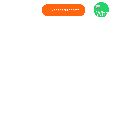
→ Receber Proposta
Aprender é o maior
show da terra.
Palestras
Conhecimento
Educação
2025
TODOS OS DIREITOS DE USO
TERMOS DE
PSA.
RESERVADOS.
USO