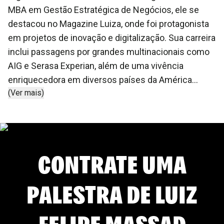
MBA em Gestão Estratégica de Negócios, ele se
destacou no Magazine Luiza, onde foi protagonista
em projetos de inovação e digitalização. Sua carreira
inclui passagens por grandes multinacionais como
AIG e Serasa Experian, além de uma vivência
enriquecedora em diversos países da América
(Ver mais)
Latina, o que o torna uma referência em práticas
globais de Recursos Humanos. As palestras de Luiz
Felipe Massad são um convite à reflexão e à ação,
abordando temas cruciais como comunicação,
CONTRATE UMA
carreira, Customer Experience e a jornada do cliente
na era da Transformação Digital. Ele envolve seus
ouvintes com insights profundos sobre como a
PALESTRA DE
LUIZ
gestão de equipes e a liderança eficaz podem ser a
chave para o sucesso em um mundo em rápida
FELIPE MASSAD
mudança. Sua abordagem dinâmica e prática