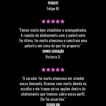
PEUGEOT
positivamente a vida de milhares de pessoas ao
Felipe M.
redor do mundo.
"Fomos muito bem atendidos e acompanhados.
A reunião de alinhamento com o palestrante
foi ótima; foi muito atencioso e construiu uma
palestra em cima do que foi proposto."
SOMOS EDUCAÇÃO
Victoria U.
"O curador foi muito atencioso em atender
nossa demanda, ficamos com muita dúvida na
escolha e ele trouxe várias opções dentro do
alinhamento que tivemos sobre nosso perfil.
Ele foi assertivo."
SICOOB UNI