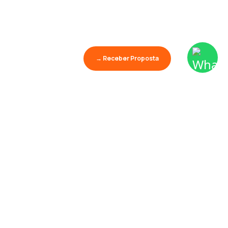
→ Receber Proposta
Aprender é o maior
show da terra.
Palestras
Conhecimento
Educação