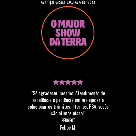
empresa ou evento
Feminista Dandara do Direito-USP, primeiro coletivo
feminista em uma faculdade de direito do Brasil,
fundado em 2007. Indicada em agosto de 2019 ao
voto popular de liderança feminina do CEBDS
(Conselho Empresarial Brasileiro para o
Desenvolvimento Sustentável).
"Só agradecer, mesmo. Atendimento de
excelência e paciência em me ajudar a
solucionar os trâmites internos. PSA, vocês
são ótimos nisso!"
PEUGEOT
Felipe M.