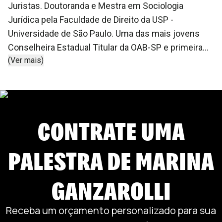
Juristas. Doutoranda e Mestra em Sociologia
Jurídica pela Faculdade de Direito da USP -
Universidade de São Paulo. Uma das mais jovens
Conselheira Estadual Titular da OAB-SP e primeira
(Ver mais)
mulher lésbica Presidenta da Comissão da
Diversidade Sexual e de Gênero da OAB-SP.
Pesquisadora do Núcleo Direito e Democracia do
CEBRAP (Centro Brasileiro de Análise e
CONTRATE UMA
Planejamento). Diretora Secretária do GADvS (Grupo
de Advogados pela Diversidade Sexual e de Gênero).
Diretora Secretária da ABMLBT (Associação
PALESTRA DE
MARINA
Brasileira de Mulheres Lésbicas, Bissexuais,
Travestis e Transsexuais). Assessora especial para
GANZAROLLI
Direito LGBT da ABMCJ-SP (Associação Brasileira
das Mulheres de Carreiras Jurídicas). Membra da
Receba um orçamento personalizado para sua
Rede de Mulheres LBTQ. Cofundadora do Coletivo