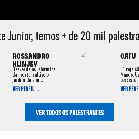
e Junior
, temos + de 20 mil palestra
ROSSANDRO
CAFU
KLINJEY
Desvende os labirintos
“8 rejeiç
da mente, cultive o
Mundo. U
jardim da alm ...
persistê ..
VER PERFIL→
VER PER
VER TODOS OS PALESTRANTES