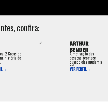
ntes, confira:
ARTHUR
BENDER
ões. 2 Copas do
A motivação das
ma história de
pessoas acontece
.
quando elas mudam a
ati ...
FIL→
VER PERFIL→