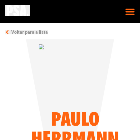
Voltar para a lista
PAULO
HERRMANN