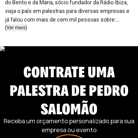
do Bento e da Maria, sócio fundador da Rádio Ibiza,
viaja o país em palestras para diversas empresas e
já falou com mais de cem mil pessoas sobre:
(Ver mais)
Autoconhecimento, Felicidade, liderança,
importância do humano, fé e empreendedorismo.
Autor de diversos livros, foi finalista do Prêmio
Jabuti em 2019.
CONTRATE UMA
PALESTRA DE
PEDRO
SALOMÃO
Receba um orçamento personalizado para sua
empresa ou evento