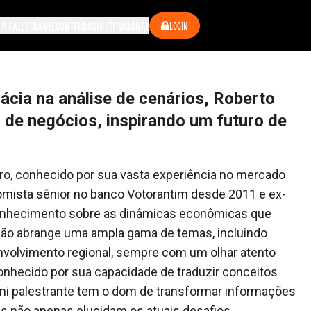
M PALESTRANTE
CONTEÚDOS
INSTITUCIONAL
LOGIN
cia na análise de cenários, Roberto
s de negócios, inspirando um futuro de
ro, conhecido por sua vasta experiência no mercado
ista sênior no banco Votorantim desde 2011 e ex-
conhecimento sobre as dinâmicas econômicas que
ação abrange uma ampla gama de temas, incluindo
envolvimento regional, sempre com um olhar atento
onhecido por sua capacidade de traduzir conceitos
i palestrante tem o dom de transformar informações
s não apenas elucidam os atuais desafios