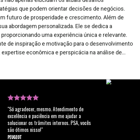
tégias que podem orientar decisões de negócios.
r um futuro de prosperidade e crescimento. Além de
sua abordagem personalizada. Ele se dedica a
 proporcionando uma experiência única e relevante.
te de inspiração e motivação para o desenvolvimento
xpertise econômica e perspicácia na análise de
sões de negócios. Ele busca não apenas informar, mas
preendem e interagem com o mundo econômico.
"Só agradecer, mesmo. Atendimento de
excelência e paciência em me ajudar a
solucionar os trâmites internos. PSA, vocês
são ótimos nisso!"
PEUGEOT