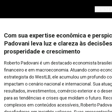
CONTRATAR U
Com sua expertise econômica e perspicá
Padovani leva luz e clareza às decisõe
prosperidade e crescimento
Roberto Padovani é um destacado economista brasilei
financeiro e em macroeconomia. Atuando como econom
estrategista do WestLB, ele acumulou um profundo 
impactam o cenário nacional e internacional. Sua atu
resultados, investimentos, comércio exterior e o des
para as tendências e crises que moldam o futuro. Rec
complexos em conteúdos acessíveis, Roberto Padovan
desafiadoras em insights valiosos. Suas apresentaçõe