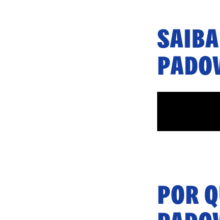
SAIBA
PADO
POR 
PADO