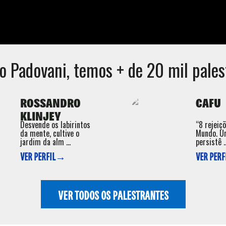
o Padovani
, temos + de 20 mil pales
ROSSANDRO
CAFU
KLINJEY
Desvende os labirintos
“8 rejeiç
da mente, cultive o
Mundo. U
jardim da alm ...
persistê ..
VER PERFIL→
VER PER
VER TODOS OS PALESTRANTES