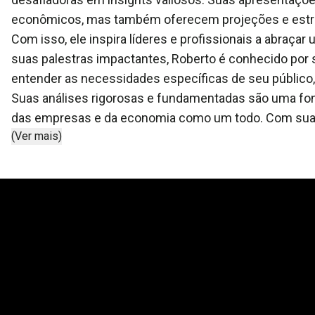
econômicos, mas também oferecem projeções e estra
Com isso, ele inspira líderes e profissionais a abraça
suas palestras impactantes, Roberto é conhecido por 
entender as necessidades específicas de seu público,
Suas análises rigorosas e fundamentadas são uma fon
das empresas e da economia como um todo. Com sua e
(Ver mais)
cenários, Roberto Padovani leva luz e clareza às deci
também transformar a forma como os ouvintes com