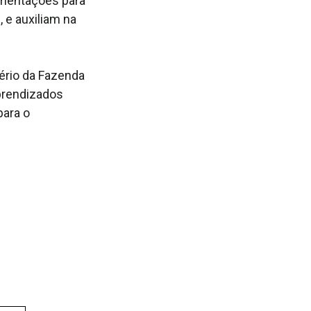
rientações para
 e auxiliam na
ério da Fazenda
aprendizados
para o