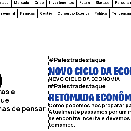
ltado
Mercado
Crise
Investimentos
Futuro
Startups
Personal
regional
Finanças
Gestão
Comércio Exterior
Política
Tendencia
#Palestradestaque
NOVO CICLO DA EC
)
NOVO CICLO DA ECONOMIA
#Palestradestaque
ras e
RETOMADA ECONÔM
que
Como podemos nos preparar p
as de pensar.
Atualmente passamos por um m
se encontra incerta e devemos
tomamos.