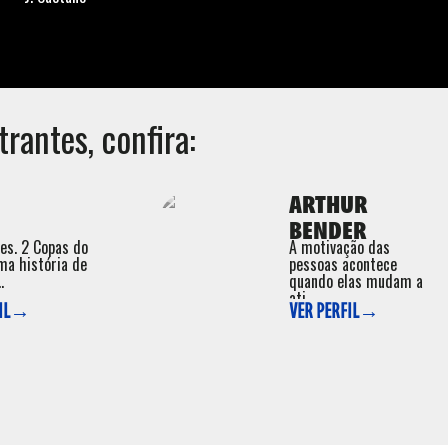
trantes, confira:
ARTHUR
BENDER
ões. 2 Copas do
A motivação das
ma história de
pessoas acontece
.
quando elas mudam a
ati ...
FIL→
VER PERFIL→