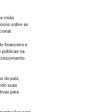
a visão
iosos sobre as
ional.
 financeiro e
 públicas na
 crescimento
 do país,
ando suas
tivas para