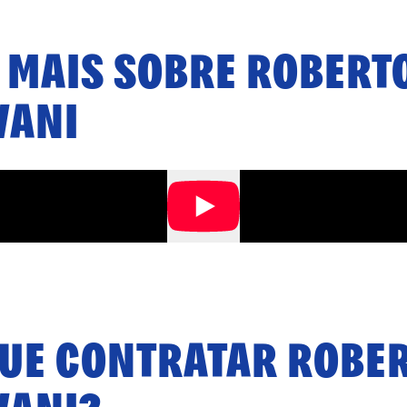
 MAIS SOBRE
ROBERT
VANI
QUE CONTRATAR
ROBE
VANI
?