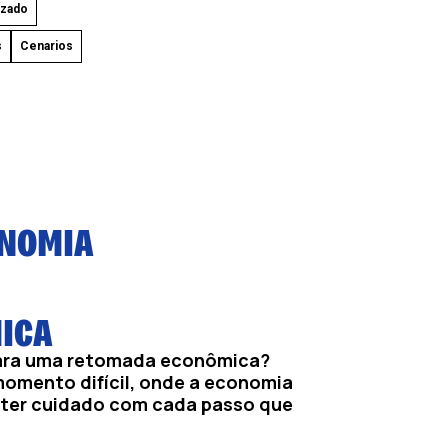
izado
s
Cenarios
ONOMIA
ICA
ara uma retomada econômica?⠀
omento difícil, onde a economia
 ter cuidado com cada passo que