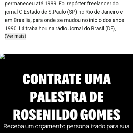
permaneceu até 1989. Foi repórter freelancer do
jornal O Estado de S.Paulo (SP) no Rio de Janeiro e
em Brasília, para onde se mudou no início dos anos
1990. Lá trabalhou na rádio Jornal do Brasil (DF),
(Ver mais)
entre 1990 e 1991. No mesmo ano foi para o Correio
Braziliense (DF), atuando como repórter especial em
Brasília e correspondente em Londres (Inglaterra) –
ao longo da carreira, realizou também coberturas
CONTRATE UMA
internacionais nos Estados Unidos, Alemanha,
Tunísia, Marrocos, Argélia, Líbia, África do Sul, Índia,
Japão, Chile, Argentina e Holanda. De volta ao Brasil,
PALESTRA DE
passou a fazer parte da equipe da sucursal
brasiliense do jornal Zero Hora (RS), em janeiro de
ROSENILDO GOMES
1994.
Receba um orçamento personalizado para sua