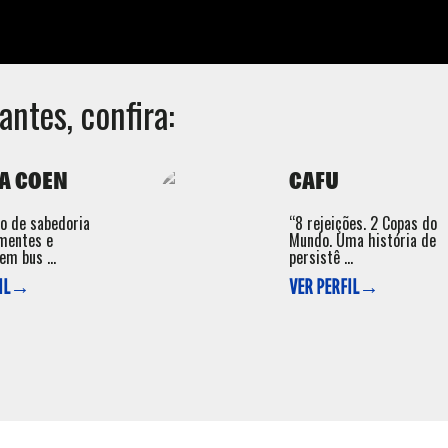
antes, confira:
A COEN
CAFU
o de sabedoria
“8 rejeições. 2 Copas do
 mentes e
Mundo. Uma história de
em bus ...
persistê ...
FIL→
VER PERFIL→