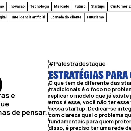
mo
Inovação
Tecnologia
Mercado
Futuro
Startups
Customer E
ital
Inteligencia artificial
Jornada do cliente
Futurismo
#Palestradestaque
ESTRATÉGIAS PARA
)
O que tem de diferente das sta
tradicionais é o foco no probl
ras e
replicar o modelo que já existe
erros é esse, você não ter esse
que
nessa startup. Dedicar-se inte
as de pensar.
com clareza qual o problema q
fundamentais para quem preten
disso, é preciso ter uma rede 